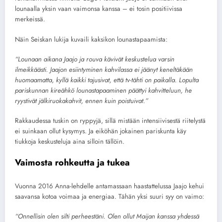
lounaalla yksin vaan vaimonsa kanssa – ei tosin positiivissa
merkeissä.
Näin Seiskan lukija kuvaili kaksikon lounastapaamista:
“Lounaan aikana Jaajo ja rouva kävivät keskustelua varsin
ilmeikkäästi. Jaajon esiintyminen kahvilassa ei jäänyt keneltäkään
huomaamatta, kyllä kaikki tajusivat, että tv-tähti on paikalla. Lopulta
pariskunnan kireähkö lounastapaaminen päättyi kahvitteluun, he
ryystivät jälkiruokakahvit, ennen kuin poistuivat.”
Rakkaudessa tuskin on ryppyjä, sillä mistään intensiivisestä riitelystä
ei suinkaan ollut kysymys. Ja eiköhän jokainen pariskunta käy
tiukkoja keskusteluja aina silloin tällöin.
Vaimosta rohkeutta ja tukea
Vuonna 2016 Anna-lehdelle antamassaan haastattelussa Jaajo kehui
saavansa kotoa voimaa ja energiaa. Tähän yksi suuri syy on vaimo:
“
Onnellisin olen silti perheestäni. Olen ollut Maijan kanssa yhdessä