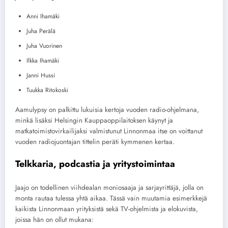
Anni Ihamäki
Juha Perälä
Juha Vuorinen
Ilkka Ihamäki
Janni Hussi
Tuukka Ritokoski
Aamulypsy on palkittu lukuisia kertoja vuoden radio-ohjelmana,
minkä lisäksi Helsingin Kauppaoppilaitoksen käynyt ja
matkatoimistovirkailijaksi valmistunut Linnonmaa itse on voittanut
vuoden radiojuontajan tittelin peräti kymmenen kertaa.
Telkkaria, podcastia ja yritystoimintaa
Jaajo on todellinen viihdealan moniosaaja ja sarjayrittäjä, jolla on
monta rautaa tulessa yhtä aikaa. Tässä vain muutamia esimerkkejä
kaikista Linnonmaan yrityksistä sekä TV-ohjelmista ja elokuvista,
joissa hän on ollut mukana: