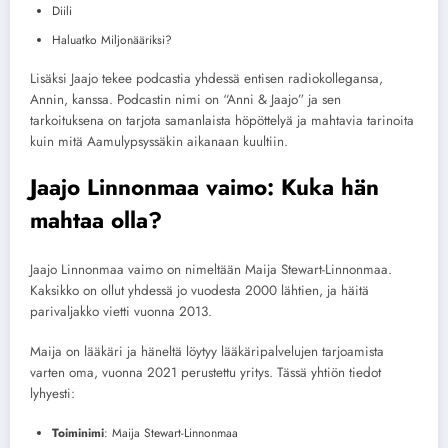
Diili
Haluatko Miljonääriksi?
Lisäksi Jaajo tekee podcastia yhdessä entisen radiokollegansa,
Annin, kanssa. Podcastin nimi on “Anni & Jaajo” ja sen
tarkoituksena on tarjota samanlaista höpöttelyä ja mahtavia tarinoita
kuin mitä Aamulypsyssäkin aikanaan kuultiin.
Jaajo Linnonmaa vaimo: Kuka hän
mahtaa olla?
Jaajo Linnonmaa vaimo on nimeltään Maija Stewart-Linnonmaa.
Kaksikko on ollut yhdessä jo vuodesta 2000 lähtien, ja häitä
parivaljakko vietti vuonna 2013.
Maija on lääkäri ja häneltä löytyy lääkäripalvelujen tarjoamista
varten oma, vuonna 2021 perustettu yritys. Tässä yhtiön tiedot
lyhyesti:
Toiminimi
: Maija Stewart-Linnonmaa