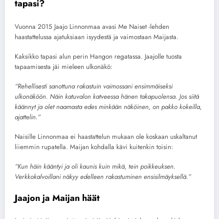
tapasi?
Vuonna 2015 Jaajo Linnonmaa avasi Me Naiset -lehden
haastattelussa ajatuksiaan isyydestä ja vaimostaan Maijasta.
Kaksikko tapasi alun perin Hangon regatassa. Jaajolle tuosta
tapaamisesta jäi mieleen ulkonäkö:
“Rehellisesti sanottuna rakastuin vaimossani ensimmäiseksi
ulkonäköön. Näin katuvalon katveessa hänen takapuolensa. Jos siitä
käännyt ja olet naamasta edes minkään näköinen, on pakko kokeilla,
ajattelin.”
Naisille Linnonmaa ei haastattelun mukaan ole koskaan uskaltanut
liiemmin rupatella. Maijan kohdalla kävi kuitenkin toisin:
“Kun häin kääntyi ja oli kaunis kuin mikä, tein poikkeuksen.
Verkkokalvoillani näkyy edelleen rakastuminen ensisilmäyksellä.”
Jaajon ja Maijan häät