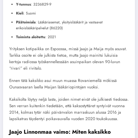
Y-tunnus
: 3236829-9
Kieli
: Suomi
Päätoimiala
: Lääkäriasemat, yksityislääkärit ja vastaavat
erikoislääkäripalvelut (86220)
Toiminta aloitettu
: 2021
Yrityksen kotipaikka on Espoossa, missä Jaajo ja Maija myös asuvat.
Tarkka osoite ei ole julkista tietoa, mutta Jaajo mainitsi lukuisia
kertoja radiossa työskennellessään asuinpaikan olevan 90-luvun
“rivari” eli rivitalo.
Ennen tätä kaksikko asui muun muassa Rovaniemellä mökissä
Ounasvaaran laella Maijan lääkäriopintojen vuoksi.
Kaksikolta löytyy neljä lasta, joiden nimet eivät ole julkisesti tiedossa.
Sen verran kuitenkin tiedetään, että kaksostyttäret syntyivät vuonna
2014, kolmas tytär näki päivänvalon marraskuun alussa 2016 ja
lapsikatras täydentyi poikavauvalla vuoden 2020 toukokuussa.
Jaajo Linnonmaa vaimo: Miten kaksikko