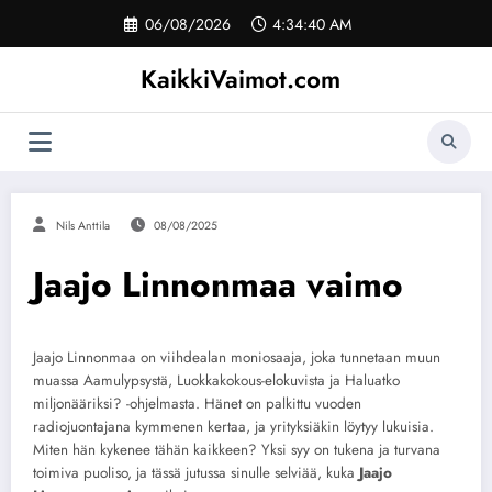
Skip
06/08/2026
4:34:41 AM
to
content
KaikkiVaimot.com
Nils Anttila
08/08/2025
Jaajo Linnonmaa vaimo
Jaajo Linnonmaa on viihdealan moniosaaja, joka tunnetaan muun
muassa Aamulypsystä, Luokkakokous-elokuvista ja Haluatko
miljonääriksi? -ohjelmasta. Hänet on palkittu vuoden
radiojuontajana kymmenen kertaa, ja yrityksiäkin löytyy lukuisia.
Miten hän kykenee tähän kaikkeen? Yksi syy on tukena ja turvana
toimiva puoliso, ja tässä jutussa sinulle selviää, kuka
Jaajo