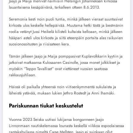
Jaajo ja Maija menivät naimisiin Helsingin Johanneksen kirkossa
lauantaisena kesäpäivänä, tarkalleen ottaen 8.6.2013.
Seremonia kesti noin puoli tuntia, minkä jälkeen vieraat suuntasivat
kirkosta ulos keskelle hellepäivää. Muutama hetki tästä ja bestmänin
roolia vetänyt Jussi Heikelä kilisteli kultaista kelloaan, minkä jälkeen
hääpari asteli ulos kirkosta ja siitä eteenpäin portaita alas raikuvien
suosionosoitusten ja riisisateen kera.
Tämän jälkeen Jaajo ja Maija pomppasivat Kuplavolkkarin kyytiin ja
jatkoivat matkaansa Kulosaaren Casinolle, jossa monet julkkikset ja
myöskin “Teppo Tavalliset” ovat viettäneet vuosien saatossa
rakkausjuhliaan.
Häissä oli paikalla yhteensä noin viitisenkymmentä sukulaista ja
läheistä ystävää, mukaan lukien Jethro Rostedt ja Anni Ihamäki.
Pariskunnan tiukat keskustelut
Vuonna 2023 Seiska uutisoi lukijansa bonganneen Jaajo
Linnonmaan nautiskelemassa lounasta keskellä viikkoa espoolaisessa
rantakahvilassa nimeltä Cage Mellsten. Jaajo ei suinkaan ollut