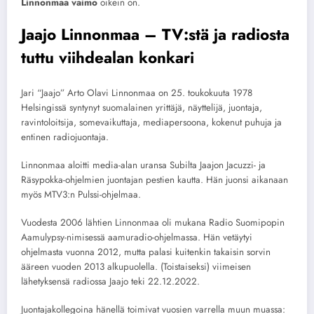
Linnonmaa vaimo
oikein on.
Jaajo Linnonmaa – TV:stä ja radiosta
tuttu viihdealan konkari
Jari “Jaajo” Arto Olavi Linnonmaa on 25. toukokuuta 1978
Helsingissä syntynyt suomalainen yrittäjä, näyttelijä, juontaja,
ravintoloitsija, somevaikuttaja, mediapersoona, kokenut puhuja ja
entinen radiojuontaja.
Linnonmaa aloitti media-alan uransa Subilta Jaajon Jacuzzi- ja
Räsypokka-ohjelmien juontajan pestien kautta. Hän juonsi aikanaan
myös MTV3:n Pulssi-ohjelmaa.
Vuodesta 2006 lähtien Linnonmaa oli mukana Radio Suomipopin
Aamulypsy-nimisessä aamuradio-ohjelmassa. Hän vetäytyi
ohjelmasta vuonna 2012, mutta palasi kuitenkin takaisin sorvin
ääreen vuoden 2013 alkupuolella. (Toistaiseksi) viimeisen
lähetyksensä radiossa Jaajo teki 22.12.2022.
Juontajakollegoina hänellä toimivat vuosien varrella muun muassa: