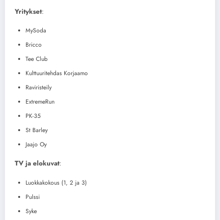
Yritykset
:
MySoda
Bricco
Tee Club
Kulttuuritehdas Korjaamo
Raviristeily
ExtremeRun
PK-35
St Barley
Jaajo Oy
TV ja elokuvat
:
Luokkakokous (1, 2 ja 3)
Pulssi
Syke