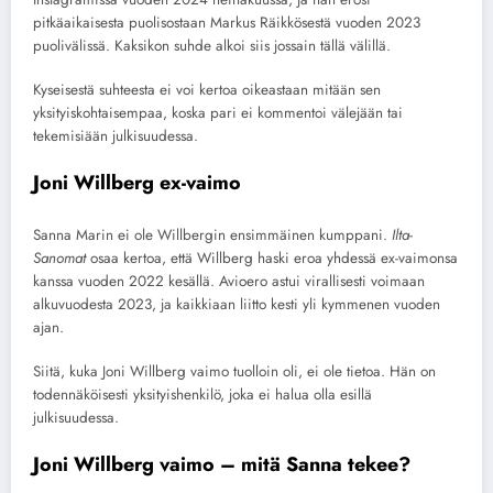
pitkäaikaisesta puolisostaan Markus Räikkösestä vuoden 2023
puolivälissä. Kaksikon suhde alkoi siis jossain tällä välillä.
Kyseisestä suhteesta ei voi kertoa oikeastaan mitään sen
yksityiskohtaisempaa, koska pari ei kommentoi välejään tai
tekemisiään julkisuudessa.
Joni Willberg ex-vaimo
Sanna Marin ei ole Willbergin ensimmäinen kumppani.
Ilta-
Sanomat
osaa kertoa, että Willberg haski eroa yhdessä ex-vaimonsa
kanssa vuoden 2022 kesällä. Avioero astui virallisesti voimaan
alkuvuodesta 2023, ja kaikkiaan liitto kesti yli kymmenen vuoden
ajan.
Siitä, kuka Joni Willberg vaimo tuolloin oli, ei ole tietoa. Hän on
todennäköisesti yksityishenkilö, joka ei halua olla esillä
julkisuudessa.
Joni Willberg vaimo – mitä Sanna tekee?