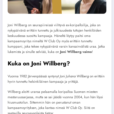
Joni Willberg on seurapiireissä viihtyvä ex-koripalloilija, joka on
nykypäivänä erittäin tunnettu ja julkisuudesta tuttujen henkilöiden
keskuudessa suosittu kampaaja. Häneltä löytyy paitsi oma
kampaamoyritys nimeltä W Club Oy myös erittäin tunnettu
kumppani, joka tekee nykypäivänä varsin kansainvälistä uraa. Jatka
lukemista ja sinulle selviää, kuka on
Joni Willberg vaimo
!
Kuka on Joni Willberg?
Vuonna 1982 Järvenpäässä syntynyt
Joni Juhana Willberg
on erittäin
hyvin tunnettu helsinkiläinen kampaaja ja yrittäjä.
Willberg aloitti uransa pelaamalla koripalloa Suomen miesten
mestaruussarjassa, mutta se sai jäädä vuonna 2004, kun hän löysi
hiusmuotoilun. Sittemmin hän on perustanut oman
kampaamoyrityksen, joka kantaa nimeä
W Club Oy
. Siitä on
saatavilla seuraavanlaista tietoa: