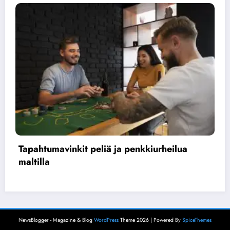
t peliä ja penkkiurheilua
Suomalaisten täh
juhlaa
NewsBlogger - Magazine & Blog
WordPress
Theme 2026 | Powered By
SpiceThemes