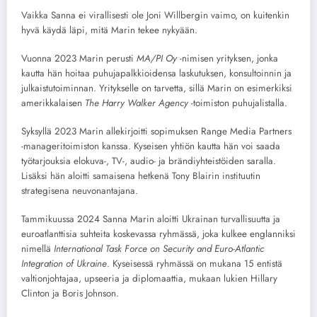
Vaikka Sanna ei virallisesti ole Joni Willbergin vaimo, on kuitenkin
hyvä käydä läpi, mitä Marin tekee nykyään.
Vuonna 2023 Marin perusti
MA/PI Oy
-nimisen yrityksen, jonka
kautta hän hoitaa puhujapalkkioidensa laskutuksen, konsultoinnin ja
julkaistutoiminnan. Yritykselle on tarvetta, sillä Marin on esimerkiksi
amerikkalaisen
The Harry Walker Agency
-toimiston puhujalistalla.
Syksyllä 2023 Marin allekirjoitti sopimuksen Range Media Partners
-manageritoimiston kanssa. Kyseisen yhtiön kautta hän voi saada
työtarjouksia elokuva-, TV-, audio- ja brändiyhteistöiden saralla.
Lisäksi hän aloitti samaisena hetkenä Tony Blairin instituutin
strategisena neuvonantajana.
Tammikuussa 2024 Sanna Marin aloitti Ukrainan turvallisuutta ja
euroatlanttisia suhteita koskevassa ryhmässä, joka kulkee englanniksi
nimellä
International Task Force on Security and Euro-Atlantic
Integration of Ukraine
. Kyseisessä ryhmässä on mukana 15 entistä
valtionjohtajaa, upseeria ja diplomaattia, mukaan lukien Hillary
Clinton ja Boris Johnson.