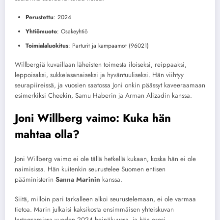
Perustettu
: 2024
Yhtiömuoto
: Osakeyhtiö
Toimialaluokitus
: Parturit ja kampaamot (96021)
Willbergiä kuvaillaan läheisten toimesta iloiseksi, reippaaksi,
leppoisaksi, sukkelasanaiseksi ja hyväntuuliseksi. Hän viihtyy
seurapiireissä, ja vuosien saatossa Joni onkin päässyt kaveeraamaan
esimerkiksi Cheekin, Samu Haberin ja Arman Alizadin kanssa.
Joni Willberg vaimo: Kuka hän
mahtaa olla?
Joni Willberg vaimo ei ole tällä hetkellä kukaan, koska hän ei ole
naimisissa. Hän kuitenkin seurustelee Suomen entisen
pääministerin
Sanna Marinin
kanssa.
Siitä, milloin pari tarkalleen alkoi seurustelemaan, ei ole varmaa
tietoa. Marin julkaisi kaksikosta ensimmäisen yhteiskuvan
Instagramissa vuoden 2024 heinäkuussa, ja hän erosi